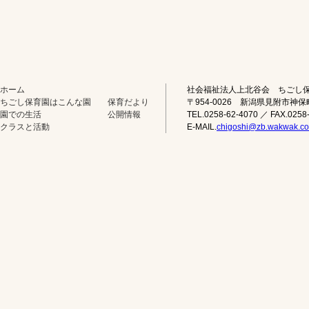
ホーム
社会福祉法人上北谷会 ちごし
ちごし保育園はこんな園
保育だより
〒954-0026 新潟県見附市神保
園での生活
公開情報
TEL.0258-62-4070 ／ FAX.0258
クラスと活動
E-MAIL.
chigoshi@zb.wakwak.c