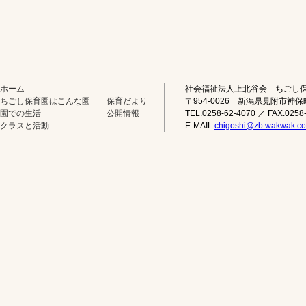
ホーム
社会福祉法人上北谷会 ちごし
ちごし保育園はこんな園
保育だより
〒954-0026 新潟県見附市神保
園での生活
公開情報
TEL.0258-62-4070 ／ FAX.0258
クラスと活動
E-MAIL.
chigoshi@zb.wakwak.c