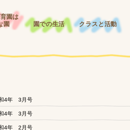
育園は
な園
園での生活
クラスと活動
和4年 3月号
和4年 3月号
和4年 2月号