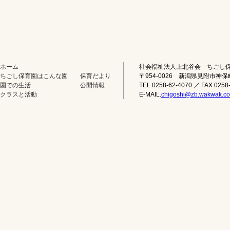
ホーム
社会福祉法人上北谷会 ちごし
ちごし保育園はこんな園
保育だより
〒954-0026 新潟県見附市神保
園での生活
公開情報
TEL.0258-62-4070 ／ FAX.0258
クラスと活動
E-MAIL.
chigoshi@zb.wakwak.c