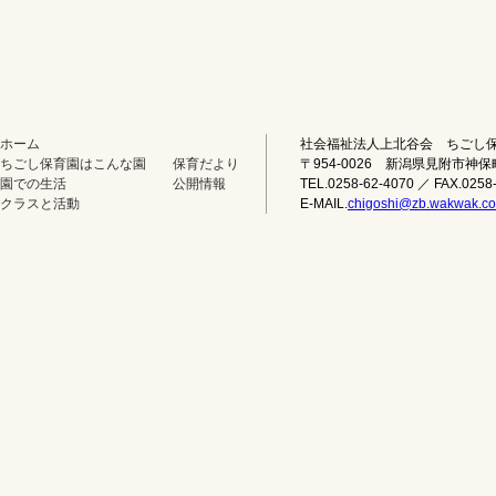
ホーム
社会福祉法人上北谷会 ちごし
ちごし保育園はこんな園
保育だより
〒954-0026 新潟県見附市神保
園での生活
公開情報
TEL.0258-62-4070 ／ FAX.0258
クラスと活動
E-MAIL.
chigoshi@zb.wakwak.c