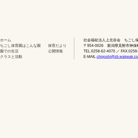
ホーム
社会福祉法人上北谷会 ちごし
ちごし保育園はこんな園
保育だより
〒954-0026 新潟県見附市神保
園での生活
公開情報
TEL.0258-62-4070 ／ FAX.0258
クラスと活動
E-MAIL.
chigoshi@zb.wakwak.c